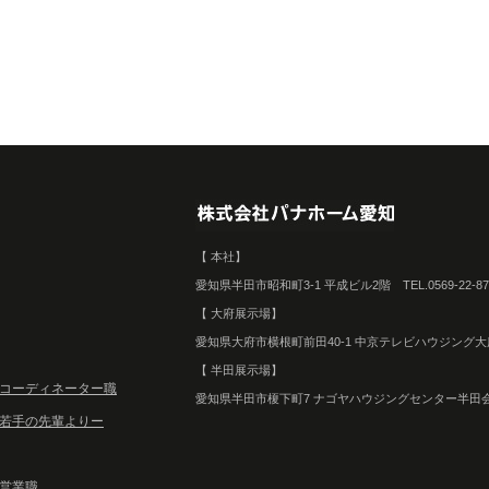
【 本社】
愛知県半田市昭和町3-1 平成ビル2階 TEL.0569-22-8746 
【 大府展示場】
愛知県大府市横根町前田40-1 中京テレビハウジング大府内 TEL.
【 半田展示場】
コーディネーター職
愛知県半田市榎下町7 ナゴヤハウジングセンター半田会場内 TEL.
若手の先輩よりー
営業職