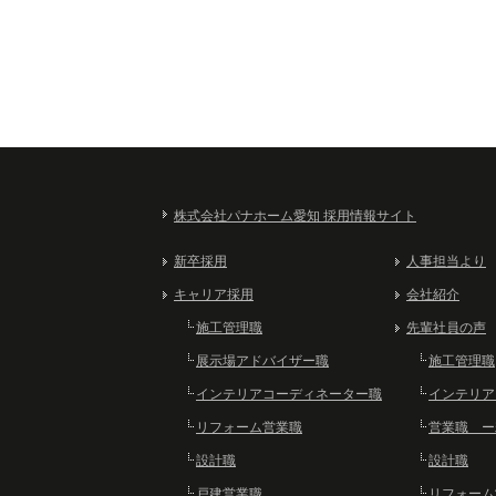
株式会社パナホーム愛知 採用情報サイト
新卒採用
人事担当より
キャリア採用
会社紹介
施工管理職
先輩社員の声
展示場アドバイザー職
施工管理職
インテリアコーディネーター職
インテリア
リフォーム営業職
営業職 ー
設計職
設計職
戸建営業職
リフォーム