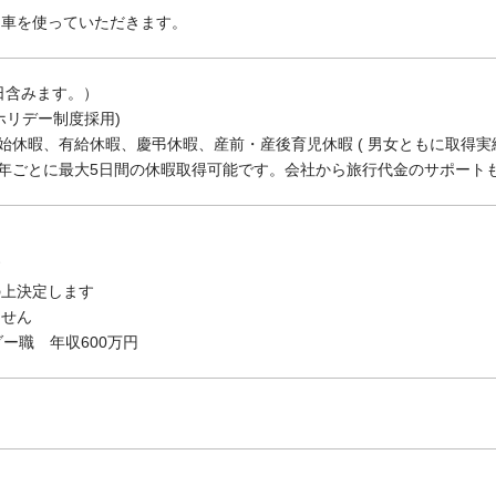
用車を使っていただきます。
日含みます。）
リデー制度採用)
始休暇、有給休暇、慶弔休暇、産前・産後育児休暇 ( 男女ともに取得
5年ごとに最大5日間の休暇取得可能です。会社から旅行代金のサポート
す
の上決定します
ません
ー職 年収600万円