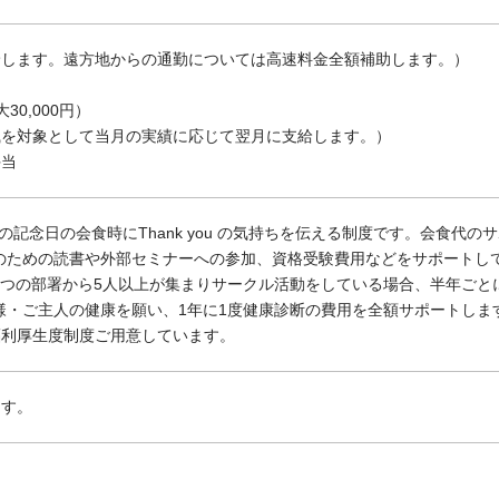
給します。遠方地からの通勤については高速料金全額補助します。）
）
30,000円）
職を対象として当月の実績に応じて翌月に支給します。）
手当
(大切な人の記念日の会食時にThank you の気持ちを伝える制度です。会食代
のための読書や外部セミナーへの参加、資格受験費用などをサポートして
3つの部署から5人以上が集まりサークル活動をしている場合、半年ごとに3
様・ご主人の健康を願い、1年に1度健康診断の費用を全額サポートしま
福利厚生度制度ご用意しています。
ます。