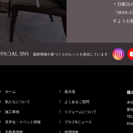
＊日曜日の
『0569
すようお
FICIAL SNS
最新情報や家づくりのヒントを
発信しています
ホーム
展示場
株
私たちについて
よくあるご質問
本
愛知
施工事例
リフォームについて
TEL
見学会・イベント情報
ブログ&ニュース
FAX
不動産情報
採用情報