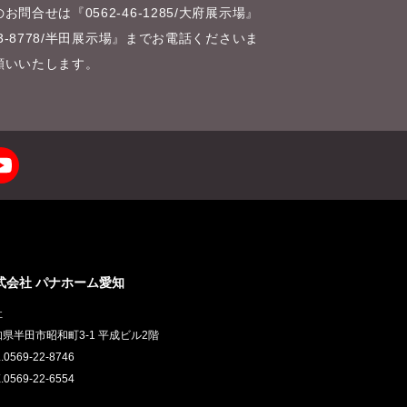
お問合せは『0562-46-1285/大府展示場』
-23-8778/半田展示場』までお電話くださいま
願いいたします。
式会社 パナホーム愛知
社
県半田市昭和町3-1 平成ビル2階
.0569-22-8746
.0569-22-6554