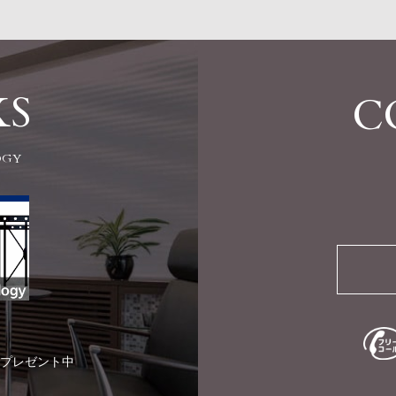
KS
C
OGY
プレゼント中